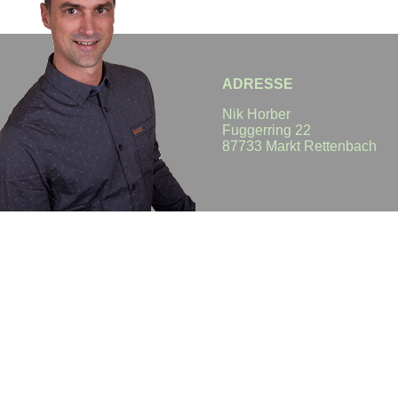
ADRESSE
Nik Horber
Fuggerring 22
87733 Markt Rettenbach